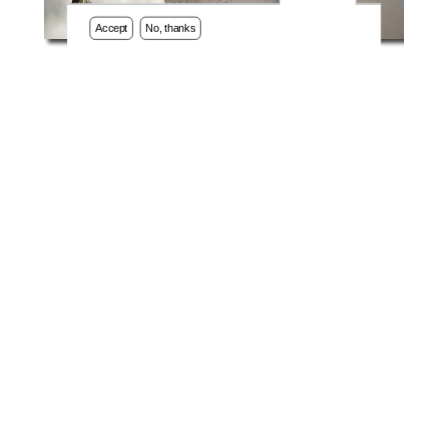
Accept
No, thanks
EUROWILD PROJECT
EUROWA
artikel
Opvangcentrum voor vogels en wilde dieren Oostende vzw -