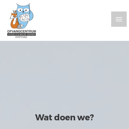
Overslaan
en
naar
de
inhoud
gaan
Wat doen we?