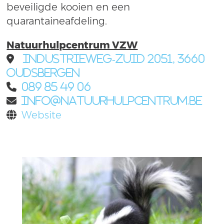
beveiligde kooien en een
quarantaineafdeling.
Natuurhulpcentrum VZW
Industrieweg-Zuid 2051, 3660
Oudsbergen
089 85 49 06
info@natuurhulpcentrum.be
Website