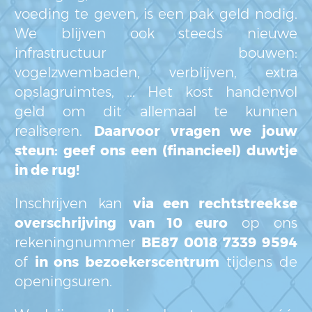
voeding te geven, is een pak geld nodig.
We blijven ook steeds nieuwe
infrastructuur bouwen:
vogelzwembaden, verblijven, extra
opslagruimtes, ... Het kost handenvol
geld om dit allemaal te kunnen
realiseren.
Daarvoor vragen we jouw
steun: geef ons een (financieel) duwtje
in de rug!
Inschrijven kan
via een rechtstreekse
overschrijving van 10 euro
op ons
rekeningnummer
BE87 0018 7339 9594
of
in ons bezoekerscentrum
tijdens de
openingsuren.