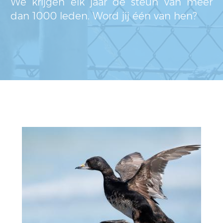
We krijgen elk jaar de steun van méér
dan 1000 leden. Word jij één van hen?